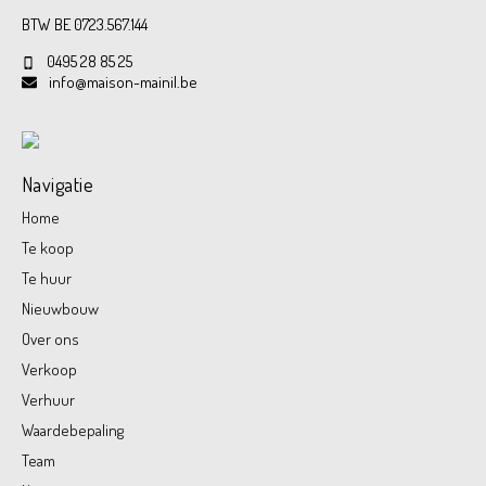
BTW BE 0723.567.144
0495 28 85 25
info@maison-mainil.be
Navigatie
Home
Te koop
Te huur
Nieuwbouw
Over ons
Verkoop
Verhuur
Waardebepaling
Team