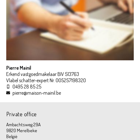
Pierre Mainil
Erkend vastgoedmakelaar BIV 513763
Vlabel schatter-expert Nr. 005257198320
0495 28 85 25
pierre@maison-mainil.be
Private office
Ambachtsweg 29A
9820 Merelbeke
België