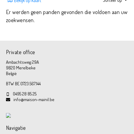
Sorteer op
Bekijk op kaart
Er werden geen panden gevonden die voldoen aan uw
zoekwensen.
Private office
Ambachtsweg 29A
9820 Merelbeke
België
BTW BE 0723.567.144
0495 28 85 25
info@maison-mainil.be
Navigatie