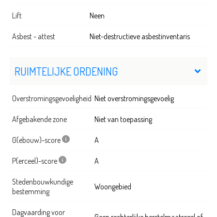
Lift
Neen
Asbest - attest
Niet-destructieve asbestinventaris
RUIMTELIJKE ORDENING
Overstromingsgevoeligheid
Niet overstromingsgevoelig
Afgebakende zone
Niet van toepassing
G(ebouw)-score
A
P(erceel)-score
A
Stedenbouwkundige
Woongebied
bestemming
Dagvaarding voor