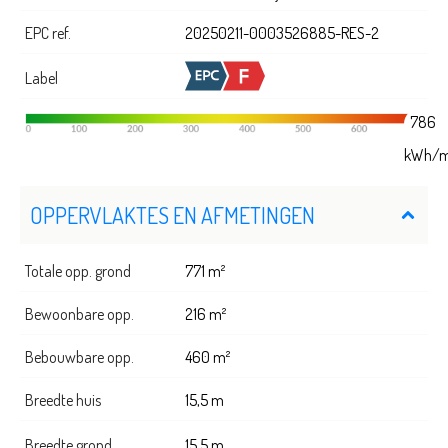
EPC ref.
20250211-0003526885-RES-2
Label
786
kWh/
OPPERVLAKTES EN AFMETINGEN
Totale opp. grond
771 m²
Bewoonbare opp.
216 m²
Bebouwbare opp.
460 m²
Breedte huis
15,5 m
Breedte grond
15,5 m