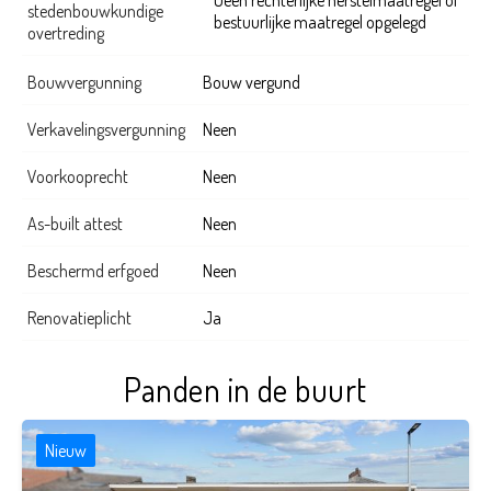
Geen rechterlijke herstelmaatregel of
stedenbouwkundige
bestuurlijke maatregel opgelegd
overtreding
Bouwvergunning
Bouw vergund
Verkavelingsvergunning
Neen
Voorkooprecht
Neen
As-built attest
Neen
Beschermd erfgoed
Neen
Renovatieplicht
Ja
Panden in de buurt
Nieuw