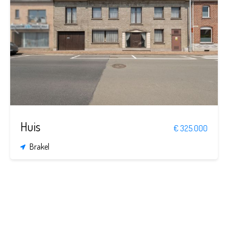
5
1
216 m²
771 m²
Huis
€ 325.000
Brakel