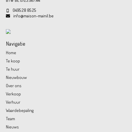
BTW BE 0723.567.144
0495 28 85 25
info@maison-mainil.be
Navigatie
Home
Te koop
Te huur
Nieuwbouw
Over ons
Verkoop
Verhuur
Waardebepaling
Team
Nieuws