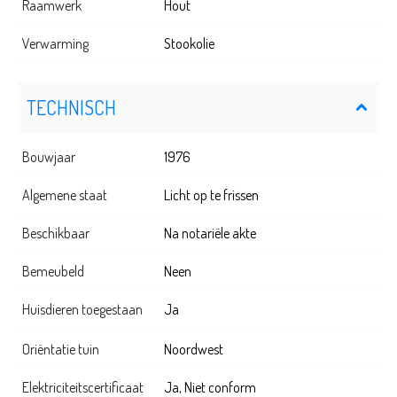
Raamwerk
Hout
Verwarming
Stookolie
TECHNISCH
Bouwjaar
1976
Algemene staat
Licht op te frissen
Beschikbaar
Na notariële akte
Bemeubeld
Neen
Huisdieren toegestaan
Ja
Oriëntatie tuin
Noordwest
Elektriciteitscertificaat
Ja, Niet conform